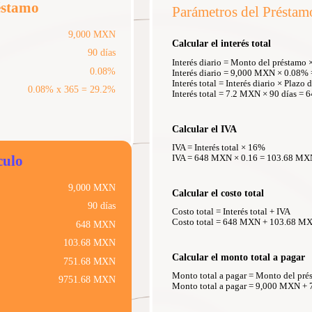
éstamo
Parámetros del Préstam
9,000 MXN
Calcular el interés total
90 días
Interés diario = Monto del préstamo ×
0.08%
Interés diario = 9,000 MXN × 0.08%
Interés total = Interés diario × Plazo
0.08% x 365 = 29.2%
Interés total = 7.2 MXN × 90 días =
Calcular el IVA
IVA = Interés total × 16%
culo
IVA = 648 MXN × 0.16 = 103.68 MX
9,000 MXN
Calcular el costo total
90 días
Costo total = Interés total + IVA
Costo total = 648 MXN + 103.68 M
648 MXN
103.68 MXN
Calcular el monto total a pagar
751.68 MXN
Monto total a pagar = Monto del pré
9751.68 MXN
Monto total a pagar = 9,000 MXN 