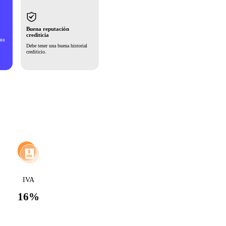
Buena reputación
crediticia
ara
Debe tener una buena historial
crediticio.
IVA
16%