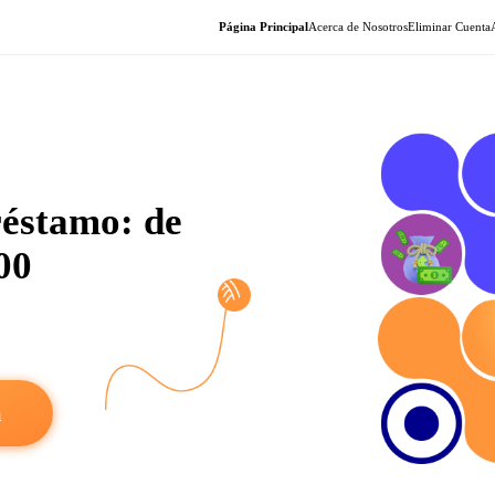
Página Principal
Acerca de Nosotros
Eliminar Cuenta
réstamo: de
00
a