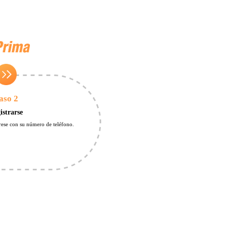
aso 2
istrarse
trese con su número de teléfono.