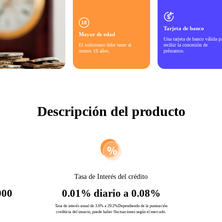
Tarjeta de banco
Mayor de edad
Una tarjeta de banco válida p
El solicitante debe tener al
recibir la concesión de
menos 18 años.
préstamos.
Descripción del producto
o
Tasa de Interés del crédito
000
0.01% diario a 0.08%
Tasa de interés anual de 3.6% a 29.2%Dependiendo de la puntuación
crediticia del usuario, puede haber fluctuaciones según el mercado.