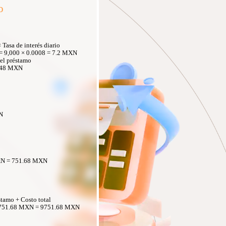
o
 Tasa de interés diario
 = 9,000 × 0.0008 = 7.2 MXN
 del préstamo
 648 MXN
N
XN = 751.68 MXN
stamo + Costo total
+ 751.68 MXN = 9751.68 MXN